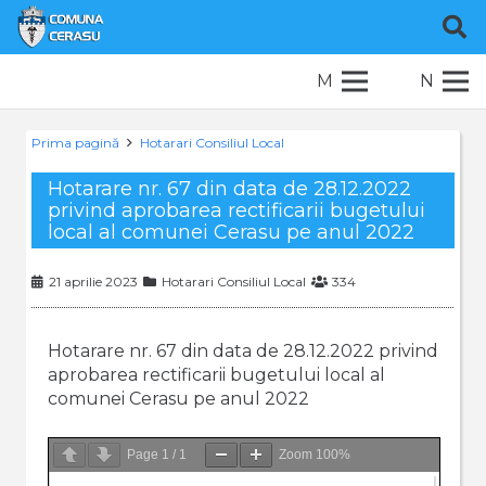
M
N
Prima pagină
Hotarari Consiliul Local
Hotarare nr. 67 din data de 28.12.2022
privind aprobarea rectificarii bugetului
local al comunei Cerasu pe anul 2022
21 aprilie 2023
Hotarari Consiliul Local
334
Hotarare nr. 67 din data de 28.12.2022 privind
aprobarea rectificarii bugetului local al
comunei Cerasu pe anul 2022
Page
1
/
1
Zoom
100%