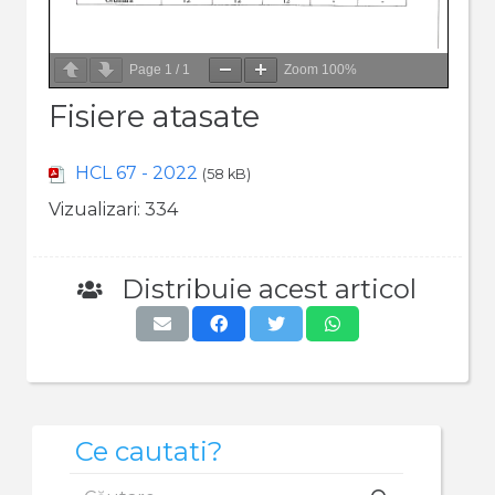
Page
1
/
1
Zoom
100%
Fisiere atasate
HCL 67 - 2022
(58 kB)
Vizualizari:
334
Distribuie acest articol
Ce cautati?
Caută