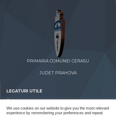
PRIMARIA COMUNEI CERASU
JUDET PRAHOVA
LEGATURI UTILE
Declaratii de avere
We use cookies on our website to give you the most relevant
Declaratii de interese
experience by remembering your preferences and repeat