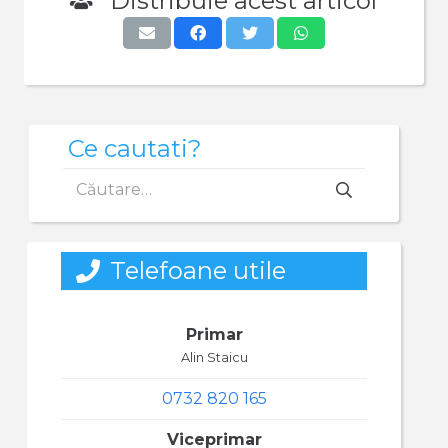
Distribuie acest articol
Ce cautati?
Caută
după:
Telefoane utile
Primar
Alin Staicu
0732 820 165
Viceprimar