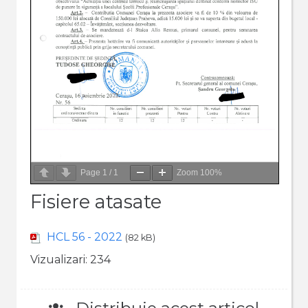
Page
1
/
1
Zoom
100%
Fisiere atasate
HCL 56 - 2022
(82 kB)
Vizualizari:
234