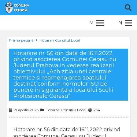
M
N
Prima pagină
Hotarari Consiliul Local
Hotarare nr. 56 din data de 16.11.2022
privind asocierea Comunei Cerasu cu
Judetul Prahova in vederea realizarii
obiectivului „Achizitia unei centrale
termice si reamenajarea spatiului
destinat conform normelor ISO de
punere in siguranta a localului Scolii
Profesionale Cerasu”
21 aprilie 2023
Hotarari Consiliul Local
234
Hotarare nr. 56 din data de 16.11.2022 privind
asocierea Comunei Cerasu cu Judetul