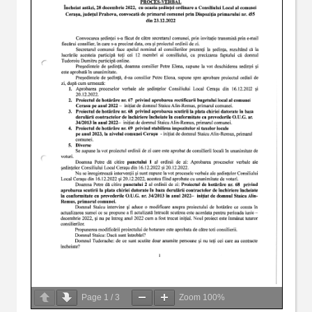
Page
1
/
3
Zoom
100%