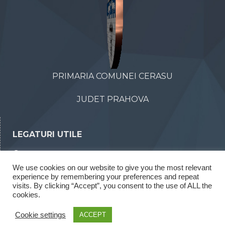
PRIMARIA COMUNEI CERASU
JUDET PRAHOVA
LEGATURI UTILE
Declaratii de avere
We use cookies on our website to give you the most relevant
Declaratii de interese
experience by remembering your preferences and repeat
Rapoarte legea 52/2003
visits. By clicking “Accept”, you consent to the use of ALL the
cookies.
Rapoarte legea 544/2001
Cookie settings
ACCEPT