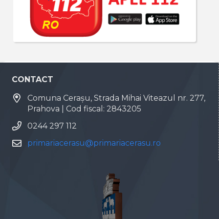
CONTACT
Comuna Cerașu, Strada Mihai Viteazul nr. 277,
Prahova | Cod fiscal: 2843205
0244 297 112
primariacerasu@primariacerasu.ro