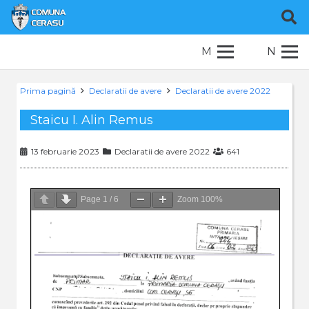
M
N
Prima pagină
Declaratii de avere
Declaratii de avere 2022
Staicu I. Alin Remus
13 februarie 2023
Declaratii de avere 2022
641
Page
1
/
6
Zoom
100%