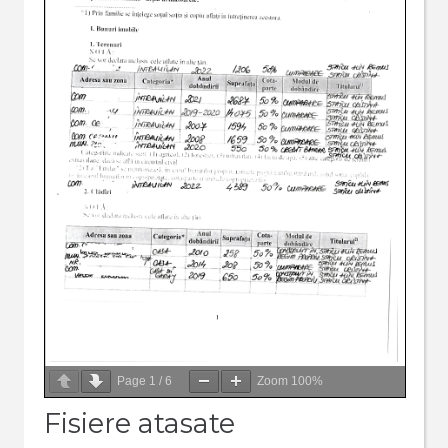
Page
1
/
6
Zoom
100%
Fisiere atasate