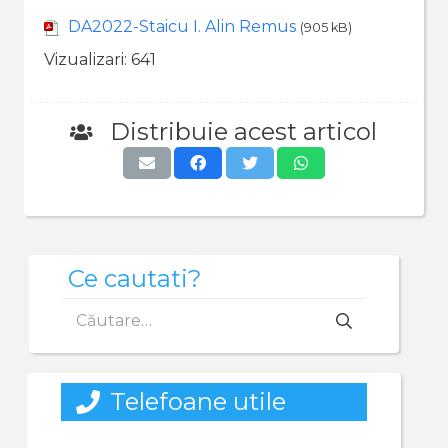
DA2022-Staicu I. Alin Remus
(905 kB)
Vizualizari:
641
Distribuie acest articol
Ce cautati?
Caută
după:
Telefoane utile