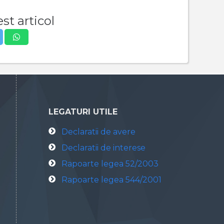
st articol
LEGATURI UTILE
Declaratii de avere
Declaratii de interese
Rapoarte legea 52/2003
Rapoarte legea 544/2001