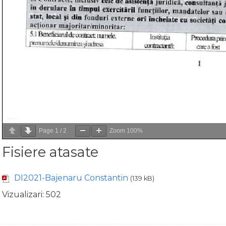
Page
1
/
2
Zoom
100%
Fisiere atasate
DI2021-Bajenaru Constantin
(139 kB)
Vizualizari:
502