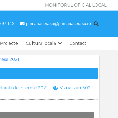
MONITORUL OFICIAL LOCAL
297 112
primariacerasu@primariacerasu.ro
Proiecte
Cultură locală
Contact
erese 2021
laratii de interese 2021
Vizualizari:
502