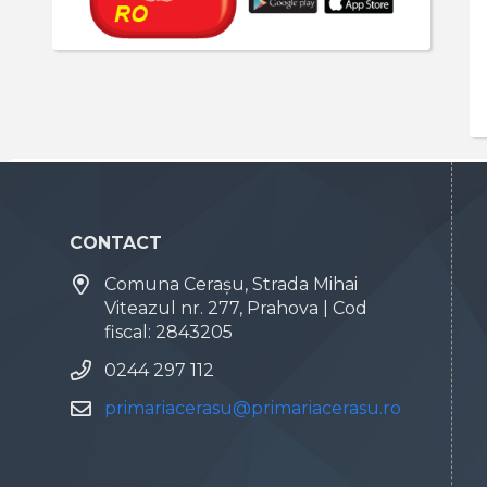
CONTACT
Comuna Cerașu, Strada Mihai
Viteazul nr. 277, Prahova | Cod
fiscal: 2843205
0244 297 112
primariacerasu@primariacerasu.ro