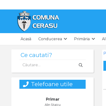
Acasă
Conducerea
Primăria
Al
P
Ce cautati?
Caută
după:
Telefoane utile
Primar
Alin Staicu