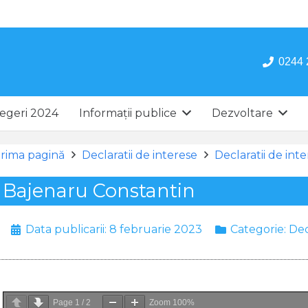
0244 
egeri 2024
Informații publice
Dezvoltare
rima pagină
Declaratii de interese
Declaratii de int
Bajenaru Constantin
Data publicarii:
8 februarie 2023
Categorie:
Dec
Page
1
/
2
Zoom
100%