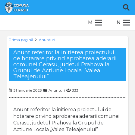
M
N
Prima pagină
Anunturi
Anunt referitor la initierea proiectului
de hotarare privind aprobarea aderarii
comunei Cerasu, judetul Prahova la
Grupul de Actiune Locala „Valea
Teleajenului”
31 ianuarie 2023
Anunturi
333
Anunt referitor la initierea proiectului de
hotarare privind aprobarea aderarii comunei
Cerasu, judetul Prahova la Grupul de
Actiune Locala „Valea Teleajenului”