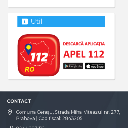
Util
CONTACT
Comuna Cerașu, Strada Mihai Viteazul nr. 277,
Prahova | Cod fiscal: 2843205