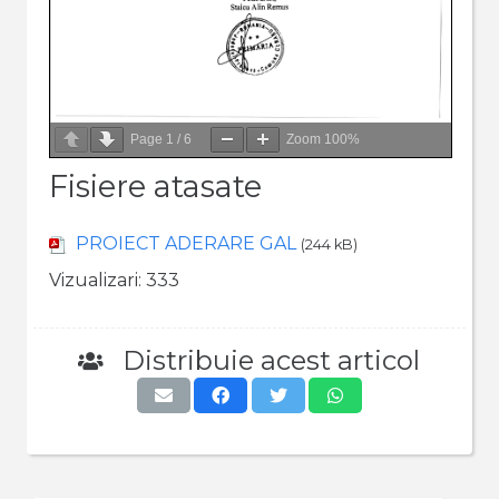
Page
1
/
6
Zoom
100%
Fisiere atasate
PROIECT ADERARE GAL
(244 kB)
Vizualizari:
333
Distribuie acest articol