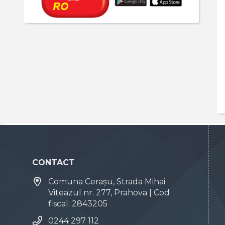
CONTACT
Comuna Cerașu, Strada Mihai
Viteazul nr. 277, Prahova | Cod
fiscal: 2843205
0244 297 112