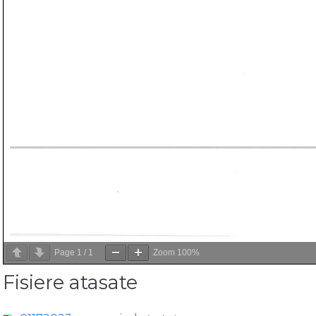
Page
1
/
1
Zoom
100%
Fisiere atasate