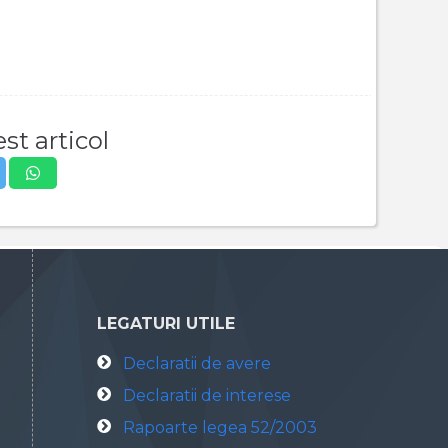
st articol
LEGATURI UTILE
Declaratii de avere
Declaratii de interese
Rapoarte legea 52/2003