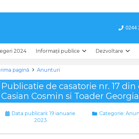
0244 
egeri 2024
Informații publice
Dezvoltare
rima pagină
Anunturi
Publicatie de casatorie nr. 17 din
Casian Cosmin si Toader Georgi
Data publicarii:
19 ianuarie
Categorie:
Anun
2023