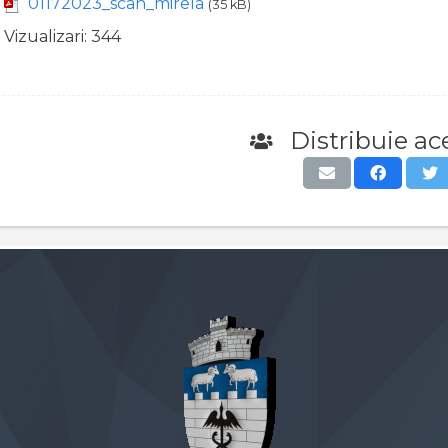
01172023_scan_mirela
(35 kB)
Vizualizari:
344
Distribuie ace