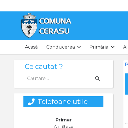
Acasă
Conducerea
Primăria
Al
P
Ce cautati?
Caută
după:
Telefoane utile
Primar
Alin Staicu