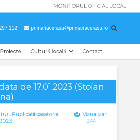
MONITORUL OFICIAL LOCAL
297 112
primariacerasu@primariacerasu.ro
Proiecte
Cultură locală
Contact
 data de 17.01.2023 (Stoian
ana)
turi
,
Publicatii casatorie
Vizualizari:
2023
344