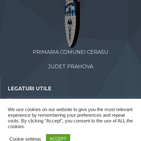
PRIMARIA COMUNEI CERASU
JUDET PRAHOVA
LEGATURI UTILE
Declaratii de avere
We use cookies on our website to give you the most relevant
Declaratii de interese
experience by remembering your preferences and repeat
Rapoarte legea 52/2003
visits. By clicking “Accept”, you consent to the use of ALL the
cookies.
Rapoarte legea 544/2001
Cookie settings
ACCEPT