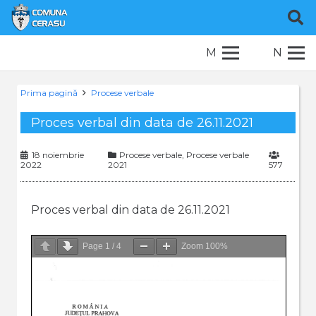
M
N
Prima pagină
Procese verbale
Proces verbal din data de 26.11.2021
18 noiembrie
Procese verbale
,
Procese verbale
2022
2021
577
Proces verbal din data de 26.11.2021
Page
1
/
4
Zoom
100%