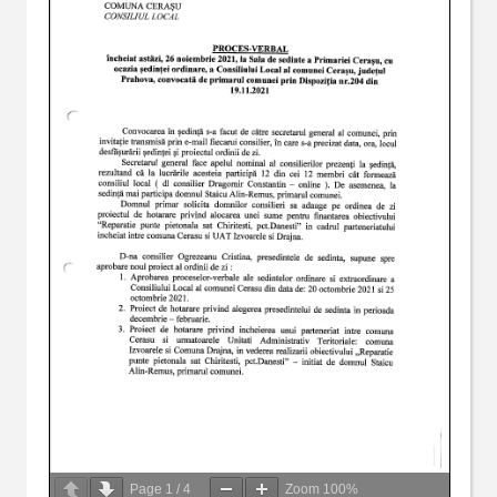
Page
1
/
4
Zoom
100%