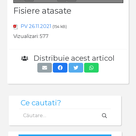
Fisiere atasate
PV 26.11.2021
(154 kB)
Vizualizari:
577
Distribuie acest articol
Ce cautati?
Caută
după: