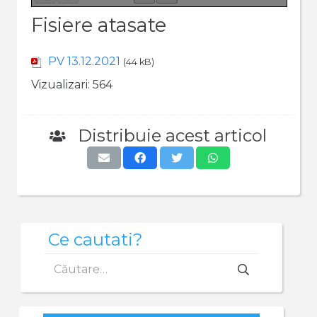
Fisiere atasate
PV 13.12.2021
(44 kB)
Vizualizari:
564
Distribuie acest articol
Ce cautati?
Caută
după: