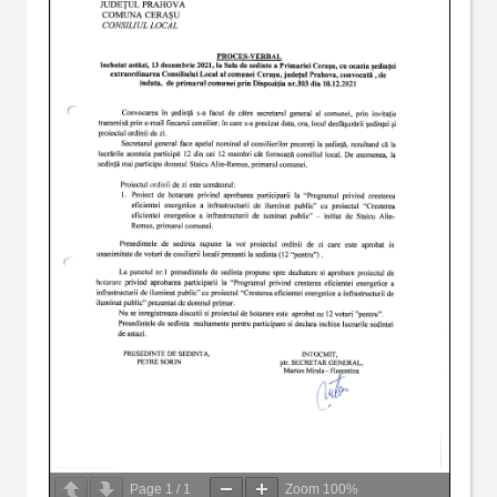
Page
1
/
1
Zoom
100%