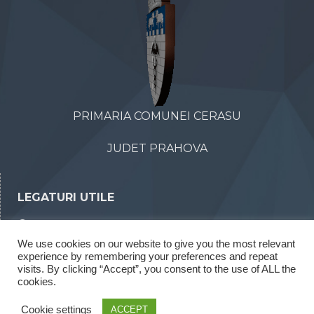
PRIMARIA COMUNEI CERASU
JUDET PRAHOVA
LEGATURI UTILE
Declaratii de avere
We use cookies on our website to give you the most relevant
Declaratii de interese
experience by remembering your preferences and repeat
Rapoarte legea 52/2003
visits. By clicking “Accept”, you consent to the use of ALL the
cookies.
Rapoarte legea 544/2001
Cookie settings
ACCEPT