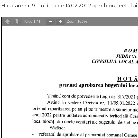
Hotarare nr. 9 din data de 14.02.2022 aprob bugeetului
Page
1
/
1
Zoom
100%