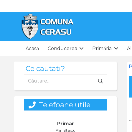
Acasă
Conducerea
Primăria
Al
P
Ce cautati?
Caută
după:
Telefoane utile
Primar
Alin Staicu