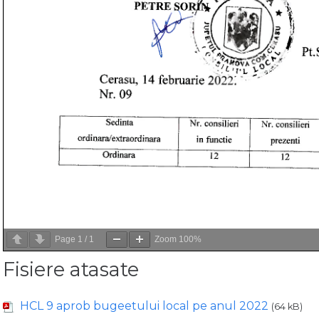
Page
1
/
1
Zoom
100%
Fisiere atasate
HCL 9 aprob bugeetului local pe anul 2022
(64 kB)