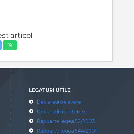
st articol
LEGATURI UTILE
Declaratii de avere
Declaratii de interese
Rapoarte legea 52/2003
Rapoarte legea 544/2001