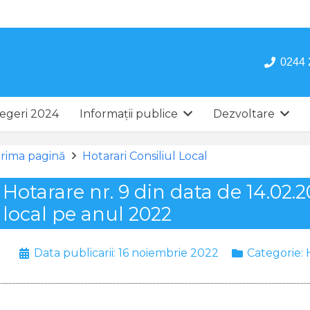
0244 
egeri 2024
Informații publice
Dezvoltare
rima pagină
Hotarari Consiliul Local
Hotarare nr. 9 din data de 14.02
local pe anul 2022
Data publicarii:
16 noiembrie 2022
Categorie: