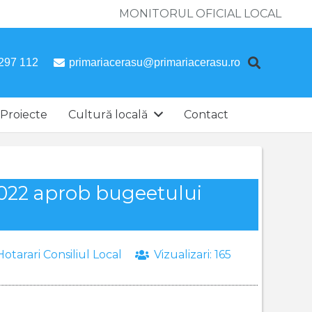
MONITORUL OFICIAL LOCAL
297 112
primariacerasu@primariacerasu.ro
Proiecte
Cultură locală
Contact
.2022 aprob bugeetului
Hotarari Consiliul Local
Vizualizari:
165