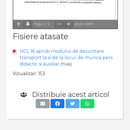
Page
1
/
2
Zoom
100%
Fisiere atasate
HCL 16 aprob modului de decontare
transport la si de la locul de munca pers
didactic si auxiliar
(71 kB)
Vizualizari:
153
Distribuie acest articol