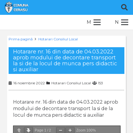
M
N
Prima pagină
Hotarari Consiliul Local
Hotarare nr. 16 din data de 04.03.2022
aprob modului de decontare transport
la si de la locul de munca pers didactic
si auxiliar
16 noiembrie 2022
Hotarari Consiliul Local
153
Hotarare nr. 16 din data de 04.03.2022 aprob
modului de decontare transport la si de la
locul de munca pers didactic si auxiliar
Page
1
/
2
Zoom
100%