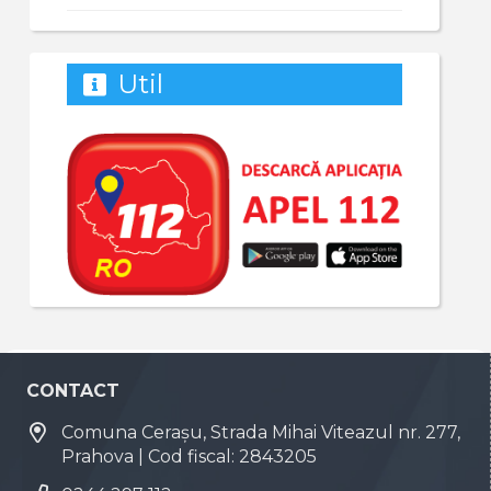
Util
CONTACT
Comuna Cerașu, Strada Mihai Viteazul nr. 277,
Prahova | Cod fiscal: 2843205