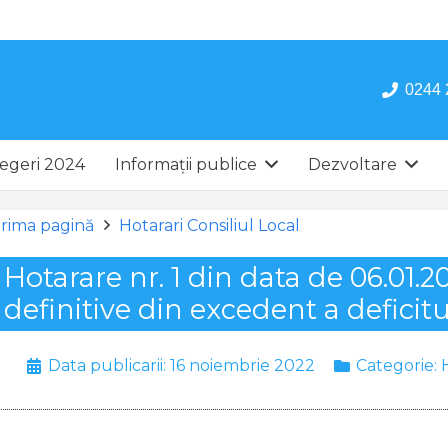
0244 
egeri 2024
Informații publice
Dezvoltare
rima pagină
Hotarari Consiliul Local
Hotarare nr. 1 din data de 06.01.
definitive din excedent a deficitu
Data publicarii:
16 noiembrie 2022
Categorie: