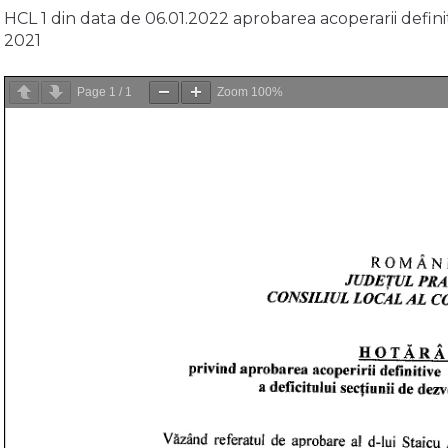
HCL 1 din data de 06.01.2022 aprobarea acoperarii defini
2021
Page
1
/
1
Zoom
100%