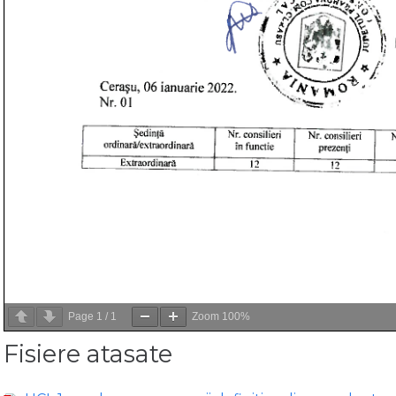
Page
1
/
1
Zoom
100%
Fisiere atasate