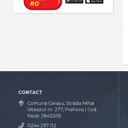
CONTACT
Comuna Cerașu, Strada Mihai
Viteazul nr. 277, Prahova | Cod
fiscal: 2843205
0244 297 112