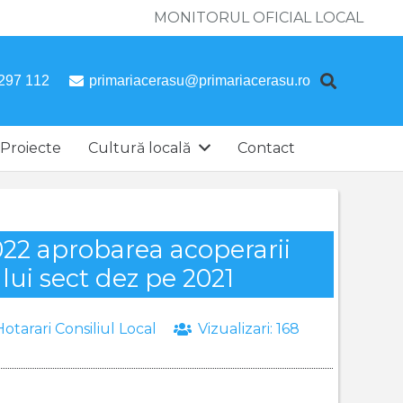
MONITORUL OFICIAL LOCAL
297 112
primariacerasu@primariacerasu.ro
Proiecte
Cultură locală
Contact
2022 aprobarea acoperarii
lui sect dez pe 2021
Hotarari Consiliul Local
Vizualizari:
168