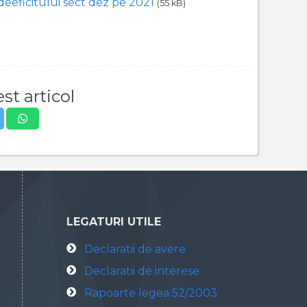
deeficitului sect dez pe 2021
(55 kB)
st articol
LEGATURI UTILE
Declaratii de avere
Declaratii de interese
Rapoarte legea 52/2003