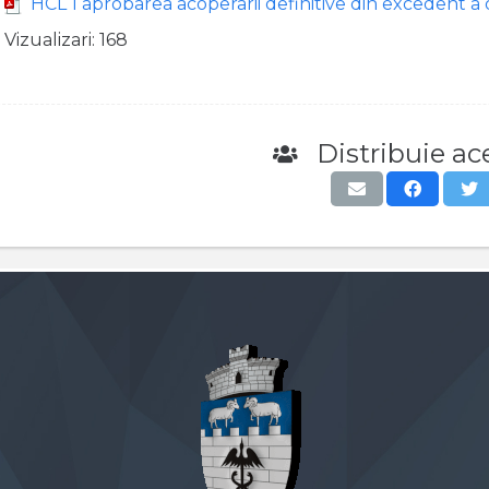
HCL 1 aprobarea acoperarii definitive din excedent a 
Vizualizari:
168
Distribuie ace