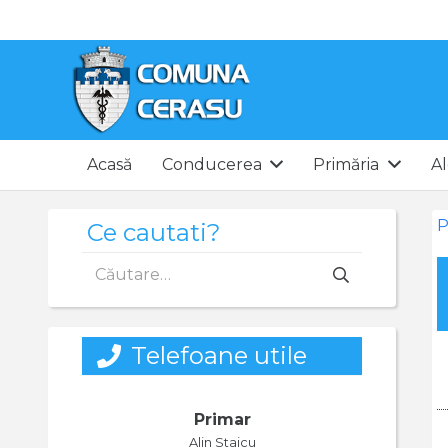
Acasă
Conducerea
Primăria
Al
P
Ce cautati?
Caută
după:
Telefoane utile
Primar
Alin Staicu