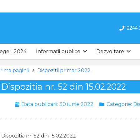
0244 
egeri 2024
Informații publice
Dezvoltare
rima pagină
Dispozitii primar 2022
Dispozitia nr. 52 din 15.02.2022
Data publicarii:
30 iunie 2022
Categorie:
Di
Dispozitia nr. 52 din 15.02.2022