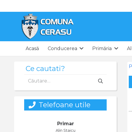
Acasă
Conducerea
Primăria
Al
P
Ce cautati?
Caută
după:
Telefoane utile
Primar
Alin Staicu