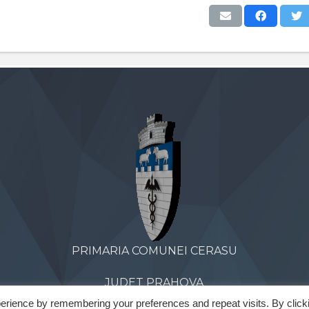
PRIMARIA COMUNEI CERASU
JUDET PRAHOVA
erience by remembering your preferences and repeat visits. By click