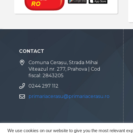
CONTACT
Comuna Cerașu, Strada Mihai
Viteazul nr. 277, Prahova | Cod
fiscal: 2843205
0244 297 112
primariacerasu@primariacerasu.ro
We use cookies on our website to give you the most relevant exp