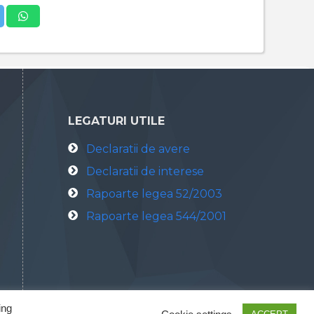
LEGATURI UTILE
Declaratii de avere
Declaratii de interese
Rapoarte legea 52/2003
Rapoarte legea 544/2001
ing