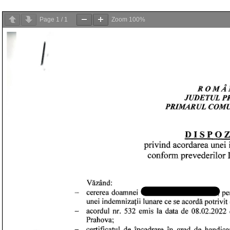
Page
1
/
1
Zoom
100%