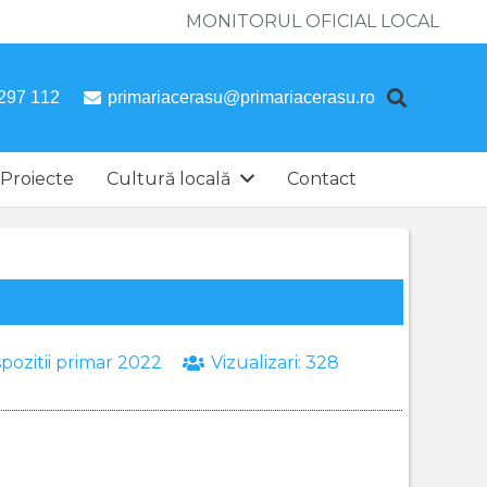
MONITORUL OFICIAL LOCAL
297 112
primariacerasu@primariacerasu.ro
Proiecte
Cultură locală
Contact
spozitii primar 2022
Vizualizari:
328