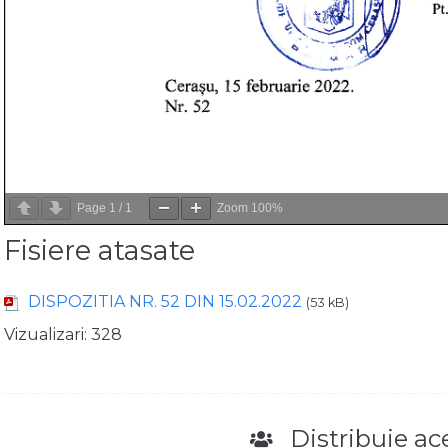
Page
1
/
1
Zoom
100%
Fisiere atasate
DISPOZITIA NR. 52 DIN 15.02.2022
(53 kB)
Vizualizari:
328
Distribuie ace