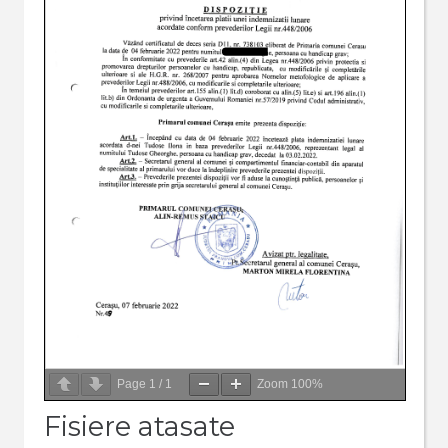
Page
1
/
1
Zoom
100%
Fisiere atasate