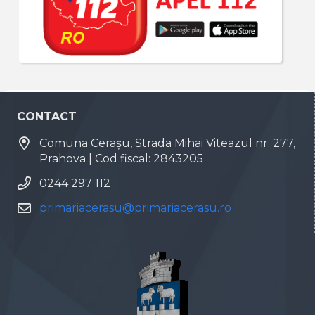
CONTACT
Comuna Cerașu, Strada Mihai Viteazul nr. 277,
Prahova | Cod fiscal: 2843205
0244 297 112
primariacerasu@primariacerasu.ro