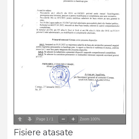
Page
1
/
1
Zoom
100%
Fisiere atasate