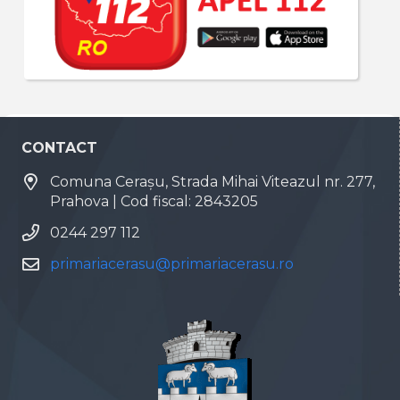
CONTACT
Comuna Cerașu, Strada Mihai Viteazul nr. 277,
Prahova | Cod fiscal: 2843205
0244 297 112
primariacerasu@primariacerasu.ro