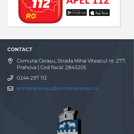
CONTACT
Comuna Cerașu, Strada Mihai Viteazul nr. 277,
Prahova | Cod fiscal: 2843205
0244 297 112
primariacerasu@primariacerasu.ro