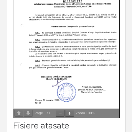
Page
1
/
1
Zoom
100%
Fisiere atasate