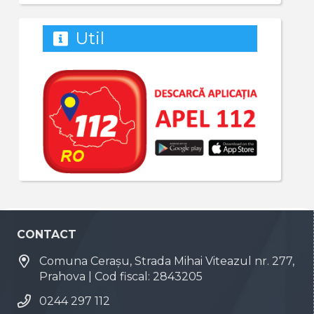
Util
CONTACT
Comuna Cerașu, Strada Mihai Viteazul nr. 277,
Prahova | Cod fiscal: 2843205
0244 297 112