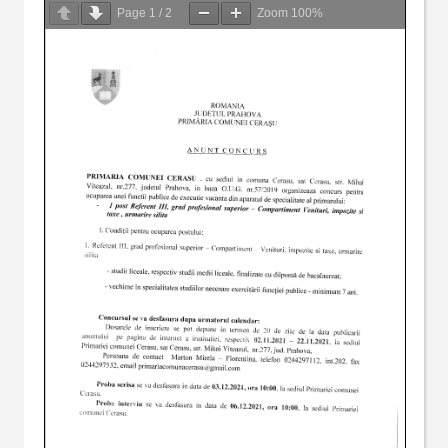
Page
1
/
2
Zoom
100%