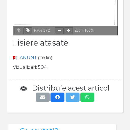
Page
1
/
2
Zoom
100%
Fisiere atasate
ANUNȚ
(109 kB)
Vizualizari:
504
Distribuie acest articol