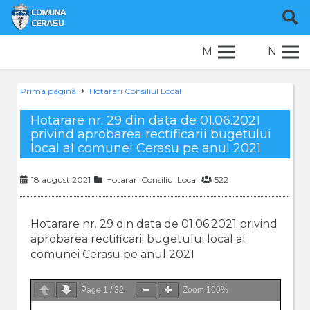
M
N
Prima pagină
Hotarari Consiliul Local
Hotarare nr. 29 din data de 01.06.2021
privind aprobarea rectificarii bugetului
local al comunei Cerasu pe anul 2021
18 august 2021
Hotarari Consiliul Local
522
Hotarare nr. 29 din data de 01.06.2021 privind
aprobarea rectificarii bugetului local al
comunei Cerasu pe anul 2021
Page
1
/
32
Zoom
100%