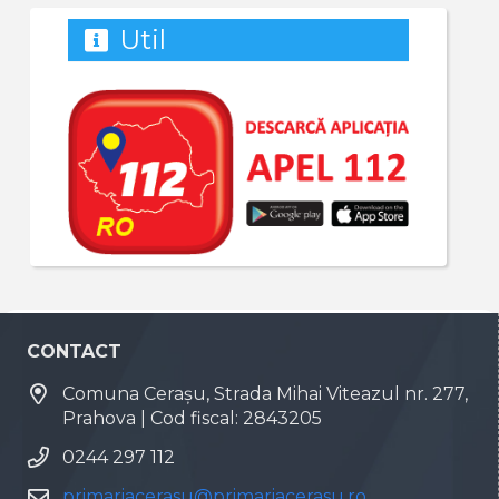
Util
CONTACT
Comuna Cerașu, Strada Mihai Viteazul nr. 277,
Prahova | Cod fiscal: 2843205
0244 297 112
primariacerasu@primariacerasu.ro