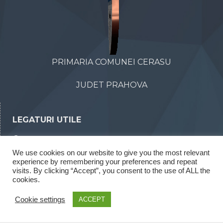
PRIMARIA COMUNEI CERASU
JUDET PRAHOVA
LEGATURI UTILE
Declaratii de avere
We use cookies on our website to give you the most relevant
Declaratii de interese
experience by remembering your preferences and repeat
Rapoarte legea 52/2003
visits. By clicking “Accept”, you consent to the use of ALL the
cookies.
Rapoarte legea 544/2001
Cookie settings
ACCEPT