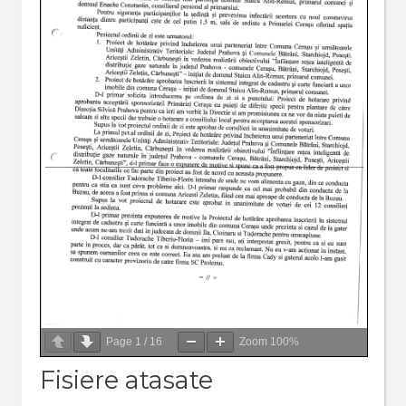
Page
1
/
16
Zoom
100%
Fisiere atasate