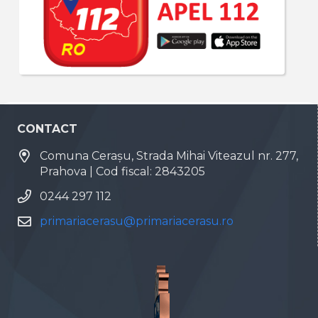
CONTACT
Comuna Cerașu, Strada Mihai Viteazul nr. 277,
Prahova | Cod fiscal: 2843205
0244 297 112
primariacerasu@primariacerasu.ro