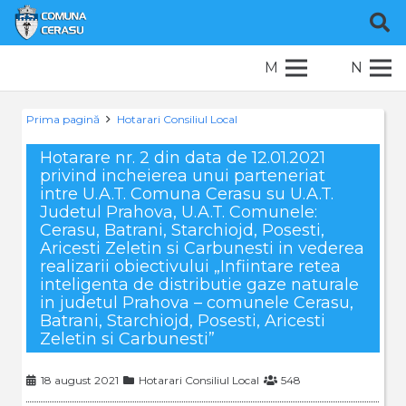
M
N
Prima pagină
Hotarari Consiliul Local
Hotarare nr. 2 din data de 12.01.2021
privind incheierea unui parteneriat
intre U.A.T. Comuna Cerasu su U.A.T.
Judetul Prahova, U.A.T. Comunele:
Cerasu, Batrani, Starchiojd, Posesti,
Aricesti Zeletin si Carbunesti in vederea
realizarii obiectivului „Infiintare retea
inteligenta de distributie gaze naturale
in judetul Prahova – comunele Cerasu,
Batrani, Starchiojd, Posesti, Aricesti
Zeletin si Carbunesti”
18 august 2021
Hotarari Consiliul Local
548