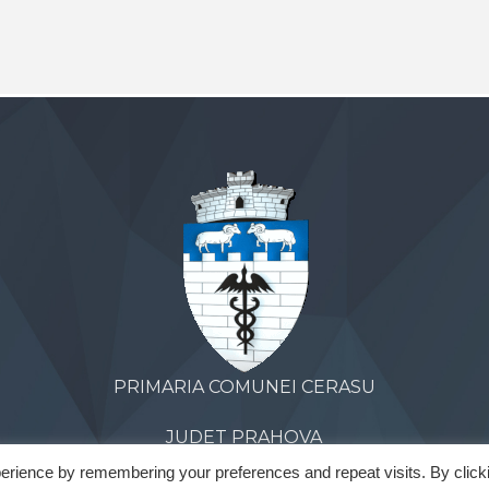
PRIMARIA COMUNEI CERASU
JUDET PRAHOVA
erience by remembering your preferences and repeat visits. By click