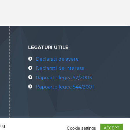
LEGATURI UTILE
Declaratii de avere
Declaratii de interese
Rapoarte legea 52/2003
Rapoarte legea 544/2001
ing
Cookie settings
ACCEPT