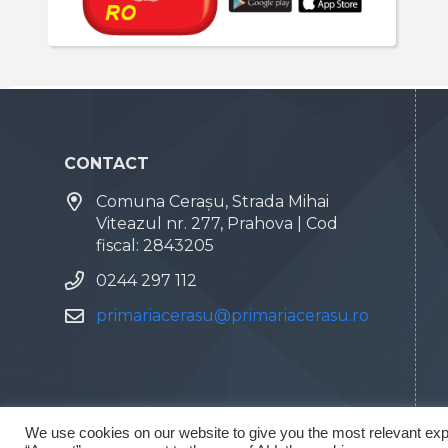
CONTACT
Comuna Cerașu, Strada Mihai
Viteazul nr. 277, Prahova | Cod
fiscal: 2843205
0244 297 112
primariacerasu@primariacerasu.ro
We use cookies on our website to give you the most relevant exp