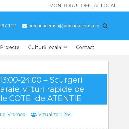
MONITORUL OFICIAL LOCAL
297 112
primariacerasu@primariacerasu.ro
Proiecte
Cultură locală
Contact
3:00-24:00 – Scurgeri
araie, viituri rapide pe
i ale COTEI de ATENTIE
rie:
Vremea
Vizualizari:
264