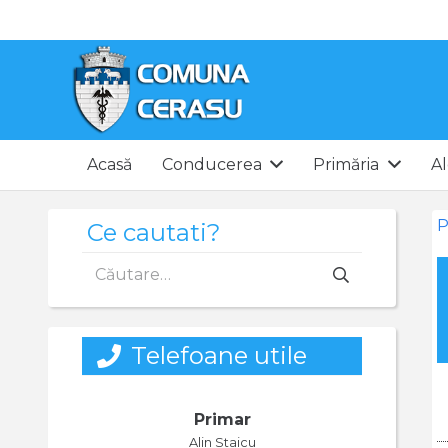
Acasă
Conducerea
Primăria
Al
P
Ce cautati?
Caută
după:
Telefoane utile
Primar
Alin Staicu