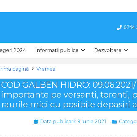
0244 
egeri 2024
Informații publice
Dezvoltare
rima pagină
Vremea
COD GALBEN HIDRO: 09.06.2021/1
importante pe versanti, torenti, p
raurile mici cu posibile depasir
Data publicarii:
9 iunie 2021
Catego