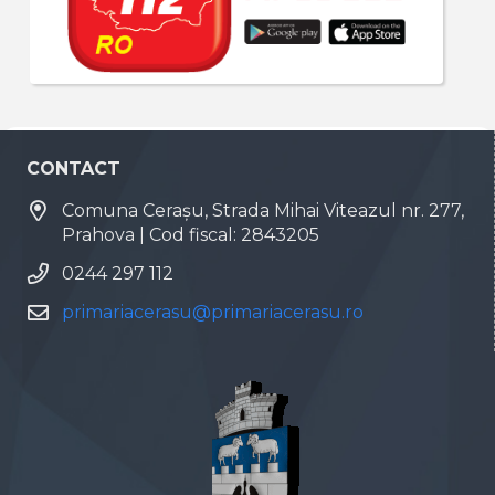
CONTACT
Comuna Cerașu, Strada Mihai Viteazul nr. 277,
Prahova | Cod fiscal: 2843205
0244 297 112
primariacerasu@primariacerasu.ro