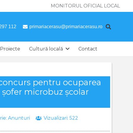
MONITORUL OFICIAL LOCAL
297 112
primariacerasu@primariacerasu.ro
Proiecte
Cultură locală
Contact
 concurs pentru ocuparea
: șofer microbuz școlar
rie:
Anunturi
Vizualizari:
522