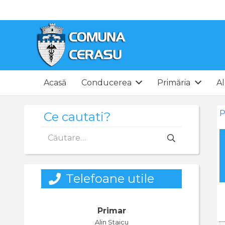
Acasă
Conducerea
Primăria
Al
P
Ce cautati?
Caută
după:
Telefoane utile
Primar
Alin Staicu