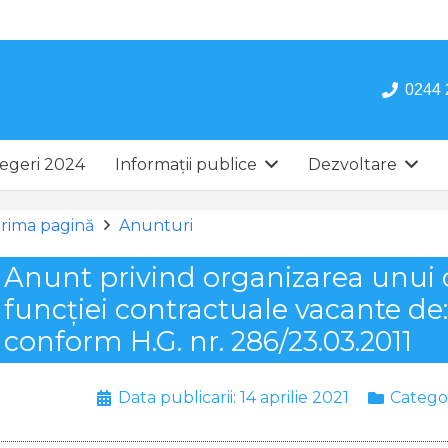
0244 
egeri 2024
Informații publice
Dezvoltare
rima pagină
Anunturi
Anunt privind organizarea unui
funcţiei contractuale vacante de
conform H.G. nr. 286/23.03.2011
Data publicarii:
14 aprilie 2021
Catego