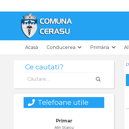
Acasă
Conducerea
Primăria
Al
P
Ce cautati?
Caută
după:
Telefoane utile
Primar
Alin Staicu