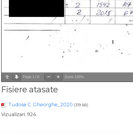
Page
1
/
6
Zoom
100%
Fisiere atasate
Tudose C. Gheorghe_2020
(319 kB)
Vizualizari:
924