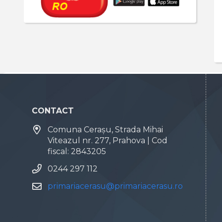
CONTACT
Comuna Cerașu, Strada Mihai
Viteazul nr. 277, Prahova | Cod
fiscal: 2843205
0244 297 112
primariacerasu@primariacerasu.ro