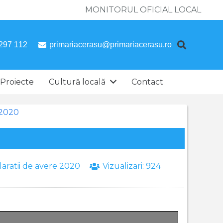
MONITORUL OFICIAL LOCAL
297 112
primariacerasu@primariacerasu.ro
Proiecte
Cultură locală
Contact
 2020
aratii de avere 2020
Vizualizari:
924