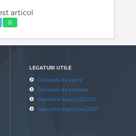
st articol
LEGATURI UTILE
Declaratii de avere
Declaratii de interese
Rapoarte legea 52/2003
Rapoarte legea 544/2001