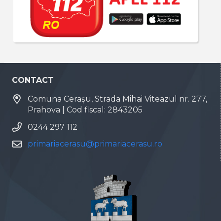
CONTACT
Comuna Cerașu, Strada Mihai Viteazul nr. 277,
Prahova | Cod fiscal: 2843205
0244 297 112
primariacerasu@primariacerasu.ro