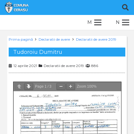
M
N
Prima pagină
Declaratii de avere
Declaratii de avere 2019
Tudoroiu Dumitru
12 aprilie 2021
Declaratii de avere 2019
886
Page
1
/
3
Zoom
100%