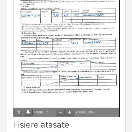
Page
1
/
3
Zoom
100%
Fisiere atasate