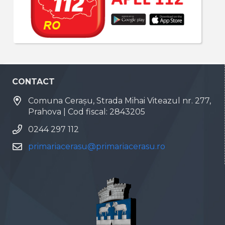
CONTACT
Comuna Cerașu, Strada Mihai Viteazul nr. 277,
Prahova | Cod fiscal: 2843205
0244 297 112
primariacerasu@primariacerasu.ro