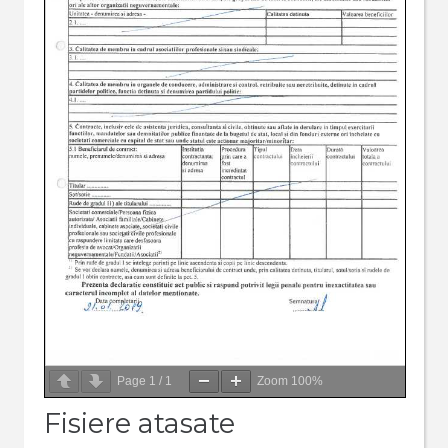
Page
1
/
1
Zoom
100%
Fisiere atasate