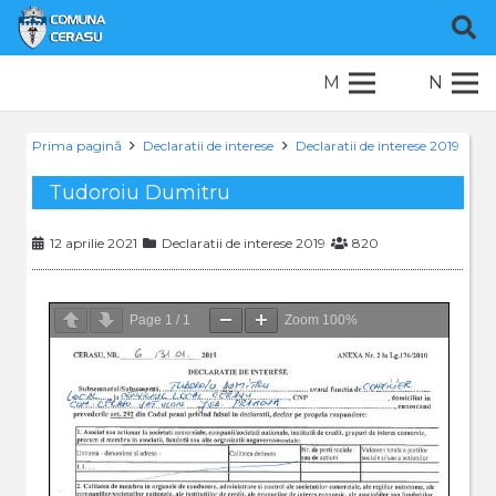
M
N
Prima pagină
Declaratii de interese
Declaratii de interese 2019
Tudoroiu Dumitru
12 aprilie 2021
Declaratii de interese 2019
820
Page
1
/
1
Zoom
100%