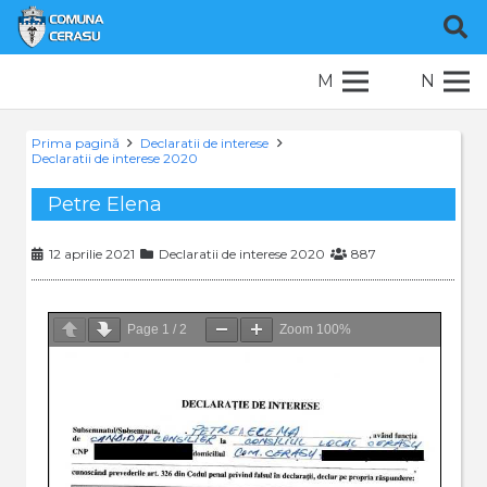
M
N
Prima pagină
Declaratii de interese
Declaratii de interese 2020
Petre Elena
12 aprilie 2021
Declaratii de interese 2020
887
Page
1
/
2
Zoom
100%