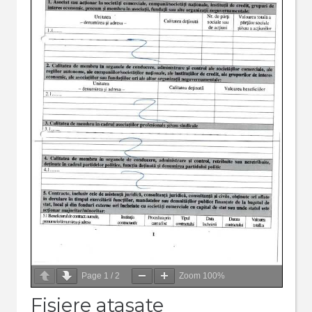
Page
1
/
2
Zoom
100%
Fisiere atasate