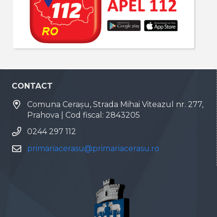
CONTACT
Comuna Cerașu, Strada Mihai Viteazul nr. 277,
Prahova | Cod fiscal: 2843205
0244 297 112
primariacerasu@primariacerasu.ro