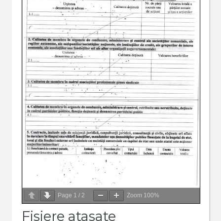
Page
1
/
2
Zoom
100%
Fisiere atasate