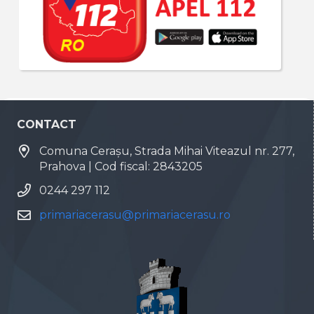
CONTACT
Comuna Cerașu, Strada Mihai Viteazul nr. 277,
Prahova | Cod fiscal: 2843205
0244 297 112
primariacerasu@primariacerasu.ro