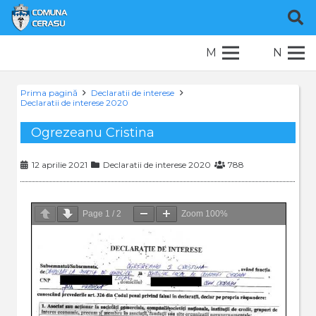
M
N
Prima pagină
Declaratii de interese
Declaratii de interese 2020
Ogrezeanu Cristina
12 aprilie 2021
Declaratii de interese 2020
788
Page
1
/
2
Zoom
100%