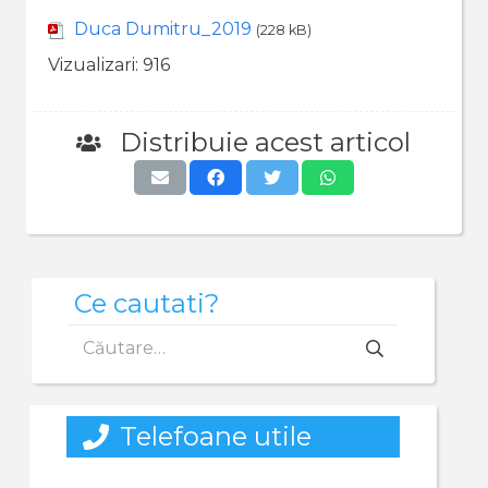
Duca Dumitru_2019
(228 kB)
Vizualizari:
916
Distribuie acest articol
Ce cautati?
Caută
după:
Telefoane utile