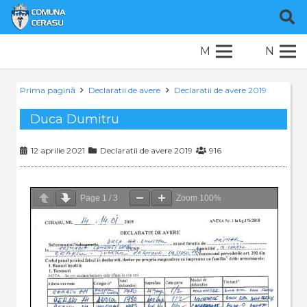
M
N
Prima pagină
Declaratii de avere
Declaratii de avere 2019
Duca Dumitru
12 aprilie 2021
Declaratii de avere 2019
916
Page
1
/
3
Zoom
100%