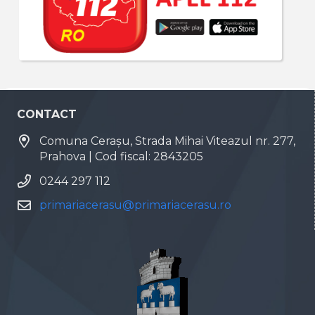
CONTACT
Comuna Cerașu, Strada Mihai Viteazul nr. 277,
Prahova | Cod fiscal: 2843205
0244 297 112
primariacerasu@primariacerasu.ro