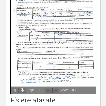
Page
1
/
3
Zoom
100%
Fisiere atasate