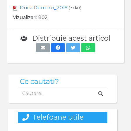
Duca Dumitru_2019
(79 kB)
Vizualizari:
802
Distribuie acest articol
Ce cautati?
Caută
după:
Telefoane utile