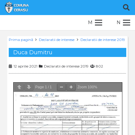
M
N
Prima pagină
Declaratii de interese
Declaratii de interese 2019
Duca Dumitru
12 aprilie 2021
Declaratii de interese 2019
802
Page
1
/
1
Zoom
100%