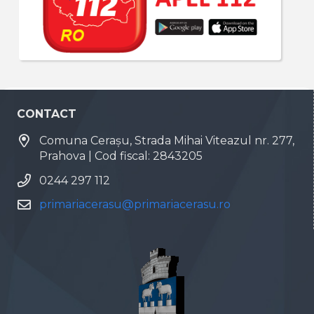
CONTACT
Comuna Cerașu, Strada Mihai Viteazul nr. 277,
Prahova | Cod fiscal: 2843205
0244 297 112
primariacerasu@primariacerasu.ro