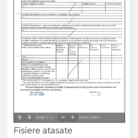
Page
1
/
1
Zoom
100%
Fisiere atasate