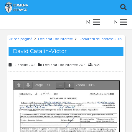
M
N
Prima pagină
Declaratii de interese
Declaratii de interese 2019
David Catalin-Victor
12 aprilie 2021
Declaratii de interese 2019
849
Page
1
/
1
Zoom
100%