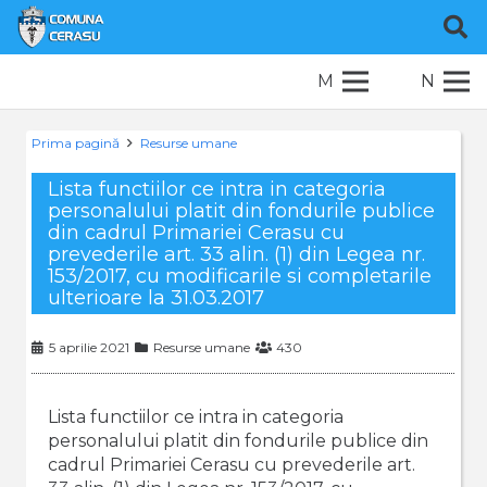
M
N
Prima pagină
Resurse umane
Lista functiilor ce intra in categoria
personalului platit din fondurile publice
din cadrul Primariei Cerasu cu
prevederile art. 33 alin. (1) din Legea nr.
153/2017, cu modificarile si completarile
ulterioare la 31.03.2017
5 aprilie 2021
Resurse umane
430
Lista functiilor ce intra in categoria
personalului platit din fondurile publice din
cadrul Primariei Cerasu cu prevederile art.