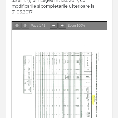
33 alin. (1) din Legea nr. 153/2017, cu
modificarile si completarile ulterioare la
31.03.2017
Page
1
/
1
Zoom
100%