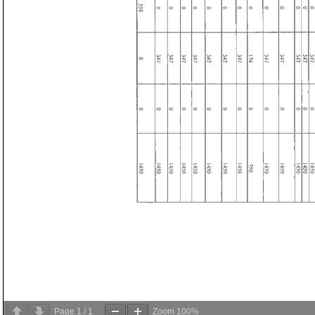
Page
1
/
1
Zoom
100%