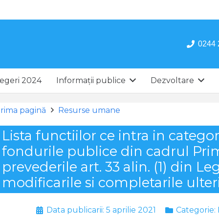
0244 
egeri 2024
Informații publice
Dezvoltare
rima pagină
Resurse umane
Lista functiilor ce intra in catego
fondurile publice din cadrul Pri
prevederile art. 33 alin. (1) din Le
modificarile si completarile ulter
Data publicarii:
5 aprilie 2021
Categorie: