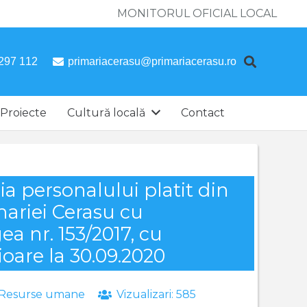
MONITORUL OFICIAL LOCAL
297 112
primariacerasu@primariacerasu.ro
Proiecte
Cultură locală
Contact
ria personalului platit din
mariei Cerasu cu
gea nr. 153/2017, cu
ioare la 30.09.2020
Resurse umane
Vizualizari:
585