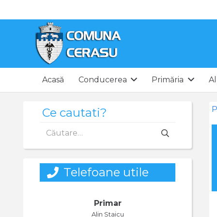
Acasă
Conducerea
Primăria
Al
P
Ce cautati?
Caută
după:
Telefoane utile
Primar
Alin Staicu