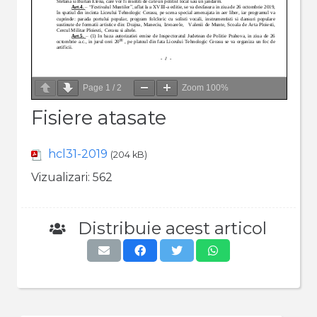
Page
1
/
2
Zoom
100%
Fisiere atasate
hcl31-2019
(204 kB)
Vizualizari:
562
Distribuie acest articol