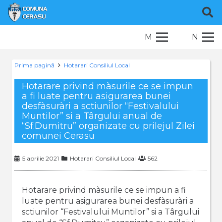
M
N
Prima pagină
Hotarari Consiliul Local
Hotarare privind màsurile ce se impun
a fi luate pentru asigurarea bunei
desfàsuràri a sctiunilor “Festivalului
Muntilor” si a Târgului anual de
“Sf.Dumitru” organizate cu prilejul Zilei
comunei Cerasu
5 aprilie 2021
Hotarari Consiliul Local
562
Hotarare privind màsurile ce se impun a fi
luate pentru asigurarea bunei desfàsuràri a
sctiunilor “Festivalului Muntilor” si a Târgului