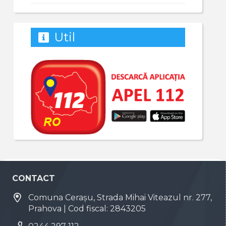
Util
CONTACT
Comuna Cerașu, Strada Mihai Viteazul nr. 277,
Prahova | Cod fiscal: 2843205