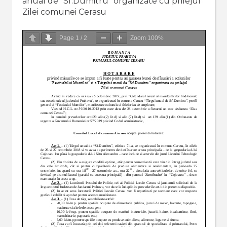
anual de “Sf.Dumitru” organizate cu prilejul
Zilei comunei Cerasu
Page
1
/
2
Zoom
100%