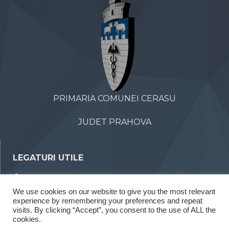
PRIMARIA COMUNEI CERASU
JUDET PRAHOVA
LEGATURI UTILE
Declaratii de avere
We use cookies on our website to give you the most relevant
Declaratii de interese
experience by remembering your preferences and repeat
Rapoarte legea 52/2003
visits. By clicking “Accept”, you consent to the use of ALL the
cookies.
Rapoarte legea 544/2001