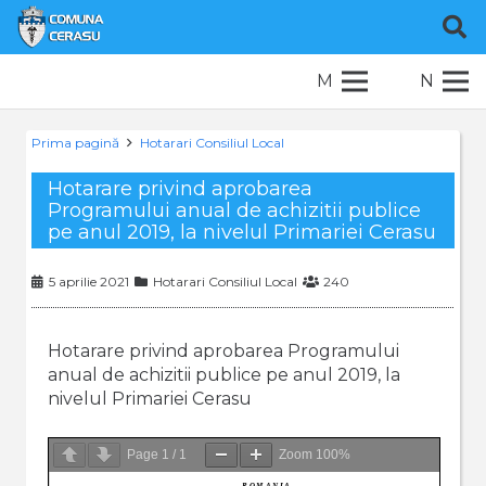
M
N
Prima pagină
Hotarari Consiliul Local
Hotarare privind aprobarea
Programului anual de achizitii publice
pe anul 2019, la nivelul Primariei Cerasu
5 aprilie 2021
Hotarari Consiliul Local
240
Hotarare privind aprobarea Programului
anual de achizitii publice pe anul 2019, la
nivelul Primariei Cerasu
Page
1
/
1
Zoom
100%