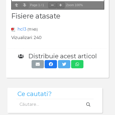
Page
1
/
1
Zoom
100%
Fisiere atasate
hcl3
(111 kB)
Vizualizari:
240
Distribuie acest articol
Ce cautati?
Caută
după: