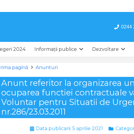
0244 
egeri 2024
Informații publice
Dezvoltare
rima pagină
Anunturi
Anunt referitor la organizarea u
ocuparea functiei contractuale v
Voluntar pentru Situatii de Urge
nr.286/23.03.2011
Data publicarii:
5 aprilie 2021
Categor