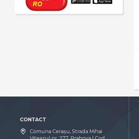
CONTACT
Comuna Cerașu, Strada Mihai
Viteazul nr. 277, Prahova | Cod