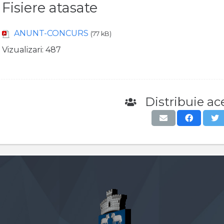
Fisiere atasate
ANUNT-CONCURS
(77 kB)
Vizualizari:
487
Distribuie ace