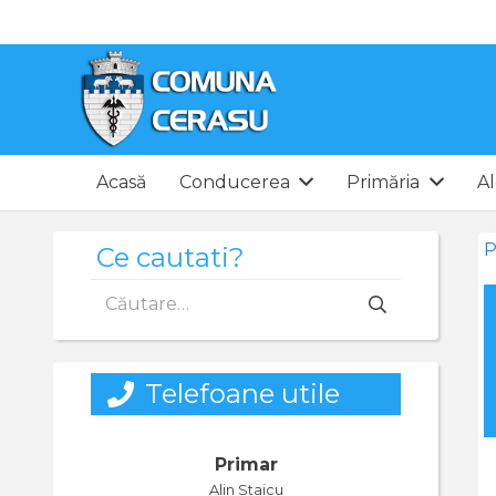
Acasă
Conducerea
Primăria
Al
P
Ce cautati?
Caută
după:
Telefoane utile
Primar
Alin Staicu