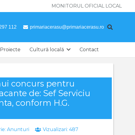
MONITORUL OFICIAL LOCAL
297 112
primariacerasu@primariacerasu.ro
Proiecte
Cultură locală
Contact
nui concurs pentru
acante de: Sef Serviciu
nta, conform H.G.
ie:
Anunturi
Vizualizari:
487