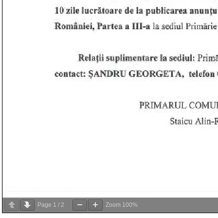
Page
1
/
2
Zoom
100%