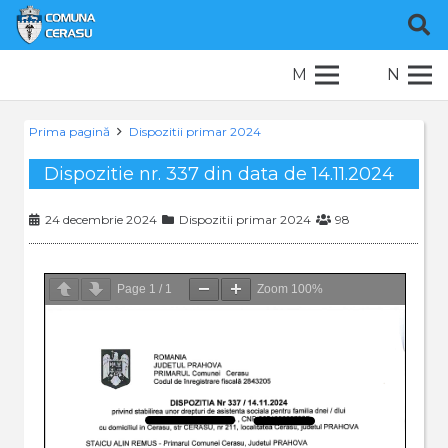
M
N
Prima pagină
Dispozitii primar 2024
Dispozitie nr. 337 din data de 14.11.2024
24 decembrie 2024
Dispozitii primar 2024
98
Page
1
/
1
Zoom
100%