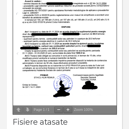
Page
1
/
1
Zoom
100%
Fisiere atasate