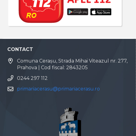
CONTACT
Comuna Cerașu, Strada Mihai Viteazul nr. 277,
Prahova | Cod fiscal: 2843205
0244 297 112
primariacerasu@primariacerasu.ro