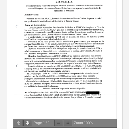
Page
1
/
2
Zoom
100%