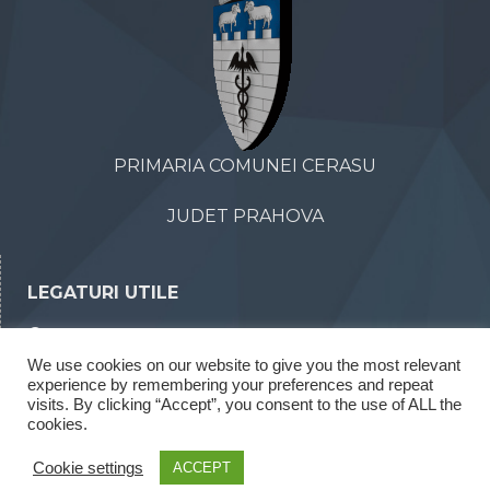
PRIMARIA COMUNEI CERASU
JUDET PRAHOVA
LEGATURI UTILE
Declaratii de avere
We use cookies on our website to give you the most relevant
Declaratii de interese
experience by remembering your preferences and repeat
Rapoarte legea 52/2003
visits. By clicking “Accept”, you consent to the use of ALL the
cookies.
Rapoarte legea 544/2001
Cookie settings
ACCEPT