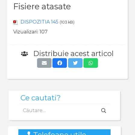
Fisiere atasate
DISPOZITIA 145
(103 kB)
Vizualizari:
107
Distribuie acest articol
Ce cautati?
Caută
după:
Telefoane utile