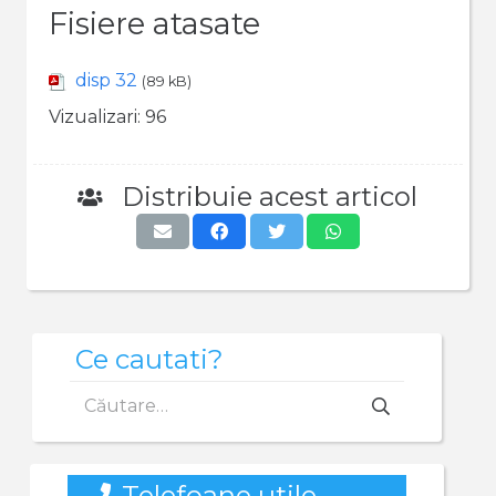
Fisiere atasate
disp 32
(89 kB)
Vizualizari:
96
Distribuie acest articol
Ce cautati?
Caută
după:
Telefoane utile