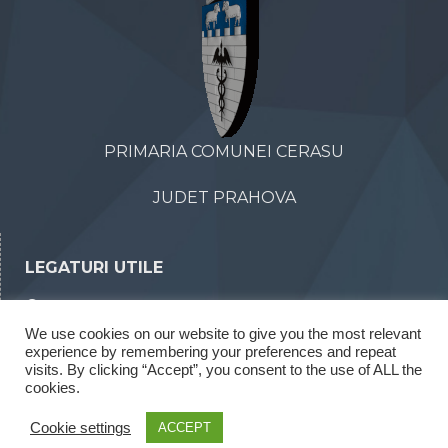
PRIMARIA COMUNEI CERASU
JUDET PRAHOVA
LEGATURI UTILE
Declaratii de avere
We use cookies on our website to give you the most relevant
Declaratii de interese
experience by remembering your preferences and repeat
Rapoarte legea 52/2003
visits. By clicking “Accept”, you consent to the use of ALL the
cookies.
Rapoarte legea 544/2001
Cookie settings
ACCEPT