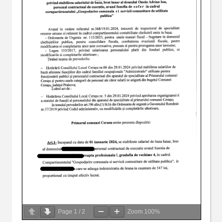
Page
1
/
2
Zoom
100%