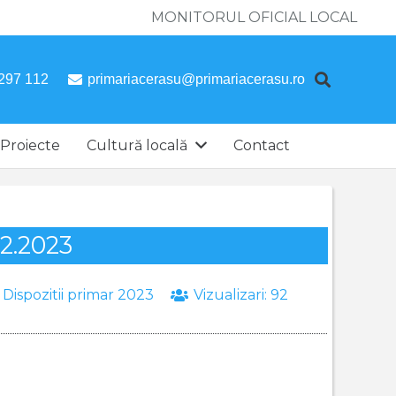
MONITORUL OFICIAL LOCAL
297 112
primariacerasu@primariacerasu.ro
Proiecte
Cultură locală
Contact
12.2023
:
Dispozitii primar 2023
Vizualizari:
92