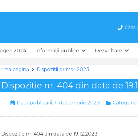
0244 
egeri 2024
Informații publice
Dezvoltare
rima pagină
Dispozitii primar 2023
Dispozitie nr. 404 din data de 19.
Data publicarii:
11 decembrie 2023
Categorie
Dispozitie nr. 404 din data de 19.12.2023