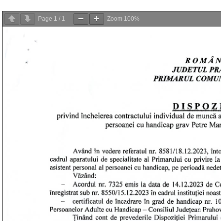
Page
1
/
1
Zoom
100%