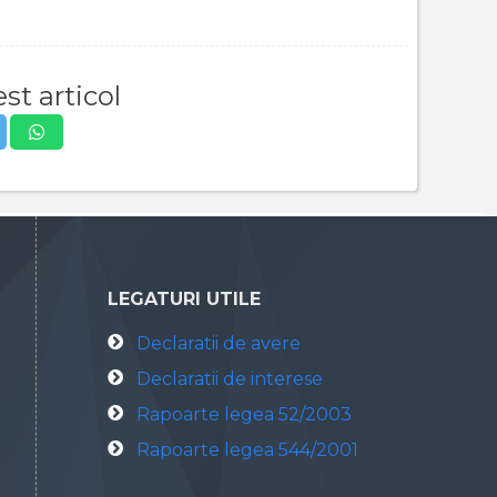
st articol
LEGATURI UTILE
Declaratii de avere
Declaratii de interese
Rapoarte legea 52/2003
Rapoarte legea 544/2001