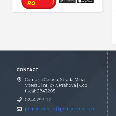
CONTACT
Comuna Cerașu, Strada Mihai
Viteazul nr. 277, Prahova | Cod
fiscal: 2843205
0244 297 112
primariacerasu@primariacerasu.ro