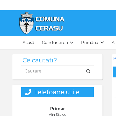
Acasă
Conducerea
Primăria
Al
P
Ce cautati?
Caută
după:
Telefoane utile
Primar
Alin Staicu