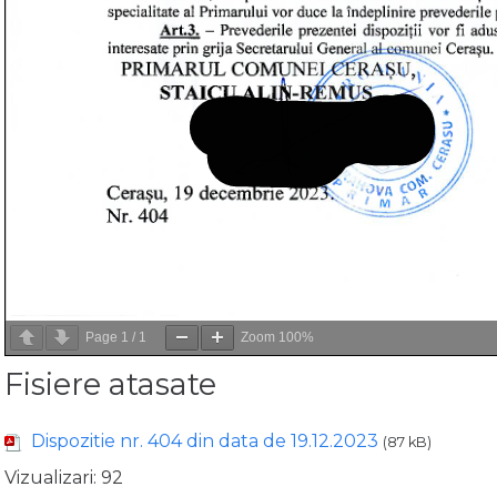
Page
1
/
1
Zoom
100%
Fisiere atasate
Dispozitie nr. 404 din data de 19.12.2023
(87 kB)
Vizualizari:
92