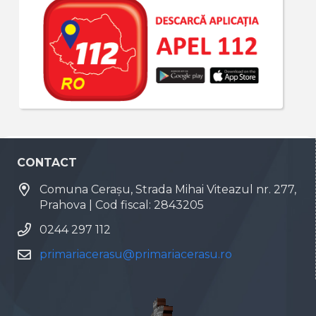
CONTACT
Comuna Cerașu, Strada Mihai Viteazul nr. 277,
Prahova | Cod fiscal: 2843205
0244 297 112
primariacerasu@primariacerasu.ro