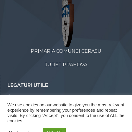
PRIMARIA COMUNEI CERASU
JUDET PRAHOVA
LEGATURI UTILE
Declaratii de avere
We use cookies on our website to give you the most relevant
Declaratii de interese
experience by remembering your preferences and repeat
Rapoarte legea 52/2003
visits. By clicking “Accept”, you consent to the use of ALL the
cookies.
Rapoarte legea 544/2001