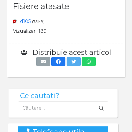
Fisiere atasate
d105
(75 kB)
Vizualizari:
189
Distribuie acest articol
Ce cautati?
Caută
după:
Telefoane utile