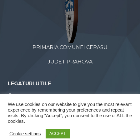
PRIMARIA COMUNEI CERASU
JUDET PRAHOVA
LEGATURI UTILE
Declaratii de avere
We use cookies on our website to give you the most relevant
Declaratii de interese
experience by remembering your preferences and repeat
Rapoarte legea 52/2003
visits. By clicking “Accept”, you consent to the use of ALL the
cookies.
Rapoarte legea 544/2001
Cookie settings
ACCEPT