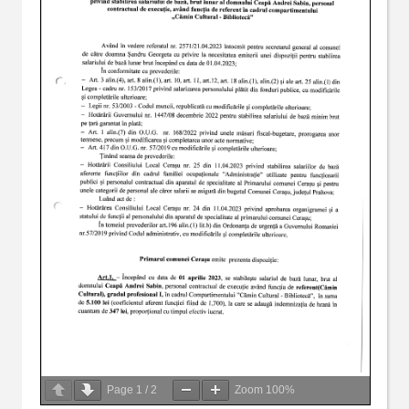
Page
1
/
2
Zoom
100%