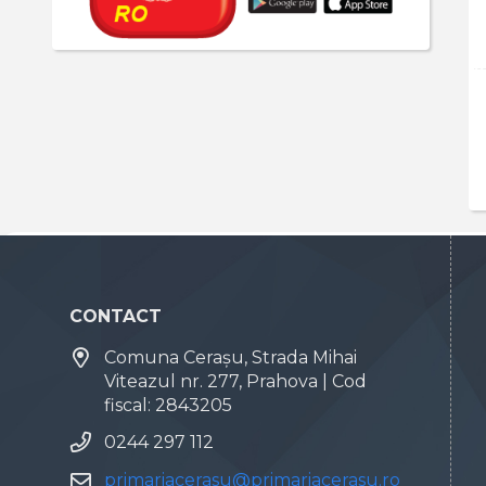
CONTACT
Comuna Cerașu, Strada Mihai
Viteazul nr. 277, Prahova | Cod
fiscal: 2843205
0244 297 112
primariacerasu@primariacerasu.ro