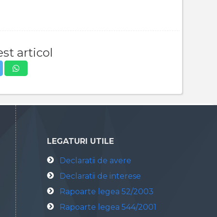
st articol
LEGATURI UTILE
Declaratii de avere
Declaratii de interese
Rapoarte legea 52/2003
Rapoarte legea 544/2001