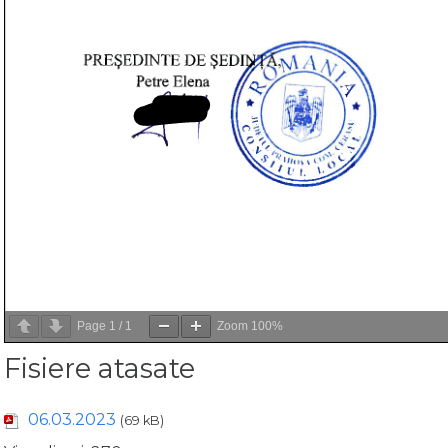
Page
1
/
1
Zoom
100%
Fisiere atasate
06.03.2023
(69 kB)