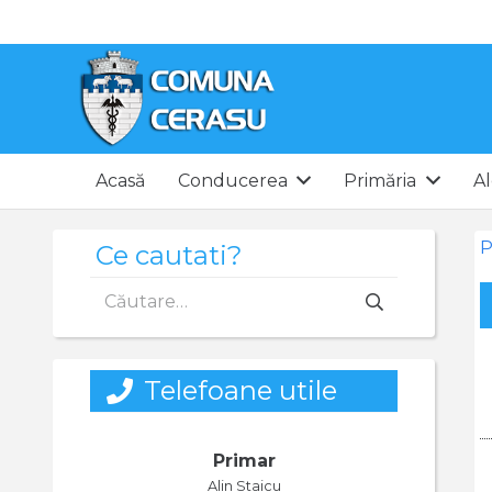
Acasă
Conducerea
Primăria
Al
P
Ce cautati?
Caută
după:
Telefoane utile
Primar
Alin Staicu