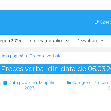
0244 
egeri 2024
Informații publice
Dezvoltare
rima pagină
Procese verbale
Proces verbal din data de 06.03.
Data publicarii:
13 aprilie
Categorie:
Procese 
2023
2