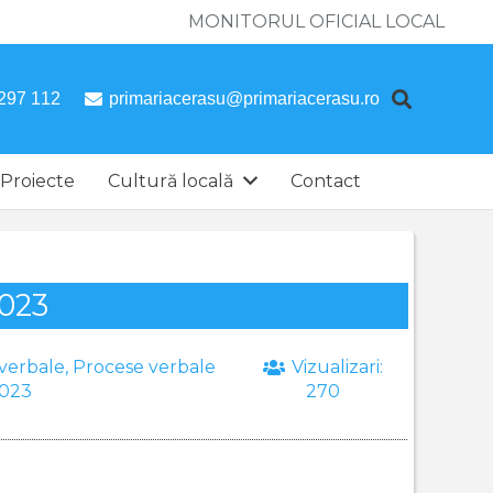
MONITORUL OFICIAL LOCAL
297 112
primariacerasu@primariacerasu.ro
Proiecte
Cultură locală
Contact
2023
verbale
,
Procese verbale
Vizualizari:
023
270