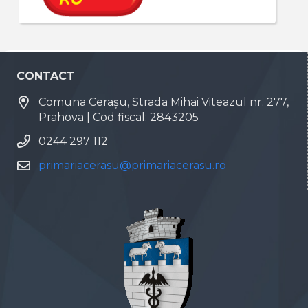
CONTACT
Comuna Cerașu, Strada Mihai Viteazul nr. 277,
Prahova | Cod fiscal: 2843205
0244 297 112
primariacerasu@primariacerasu.ro