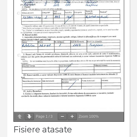
Page
1
/
3
Zoom
100%
Fisiere atasate