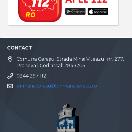
CONTACT
Comuna Cerașu, Strada Mihai Viteazul nr. 277,
Prahova | Cod fiscal: 2843205
0244 297 112
primariacerasu@primariacerasu.ro