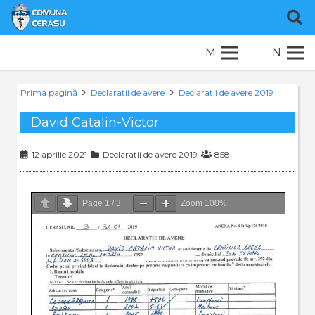
M
N
Prima pagină
Declaratii de avere
Declaratii de avere 2019
David Catalin-Victor
12 aprilie 2021
Declaratii de avere 2019
858
Page
1
/
3
Zoom
100%