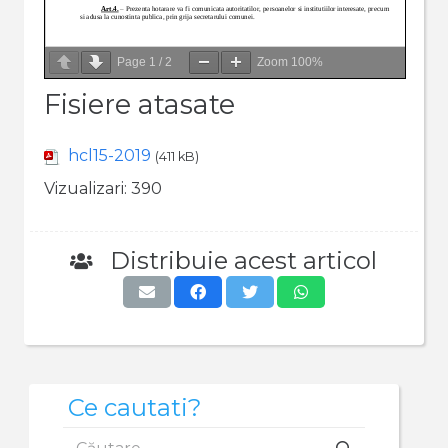
Page
1
/
2
Zoom
100%
Fisiere atasate
hcl15-2019
(411 kB)
Vizualizari:
390
Distribuie acest articol
Ce cautati?
Caută