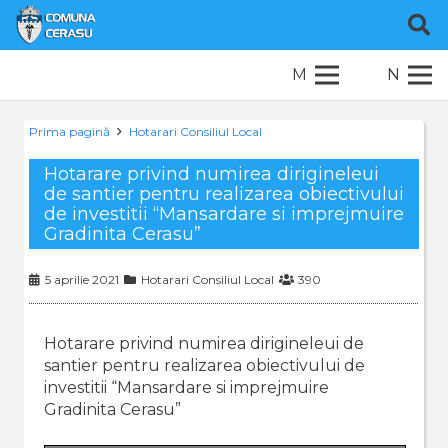
M
N
Prima pagină
Hotarari Consiliul Local
Hotarare privind numirea dirigineleui
de santier pentru realizarea obiectivului
de investitii “Mansardare si imprejmuire
Gradinita Cerasu”
5 aprilie 2021
Hotarari Consiliul Local
390
Hotarare privind numirea dirigineleui de
santier pentru realizarea obiectivului de
investitii “Mansardare si imprejmuire
Gradinita Cerasu”