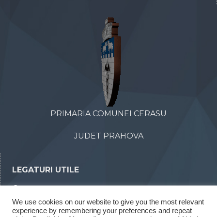
PRIMARIA COMUNEI CERASU
JUDET PRAHOVA
LEGATURI UTILE
Declaratii de avere
We use cookies on our website to give you the most relevant
Declaratii de interese
experience by remembering your preferences and repeat