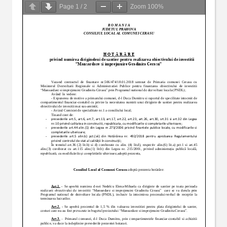
Page
1
/
2
Zoom
100%